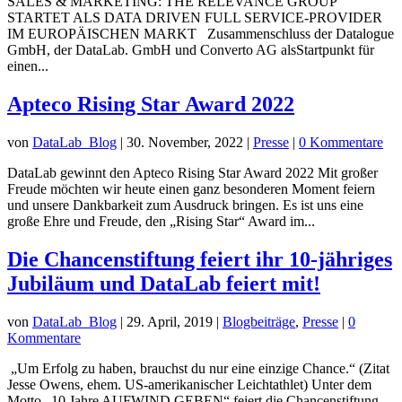
SALES & MARKETING: THE RELEVANCE GROUP
STARTET ALS DATA DRIVEN FULL SERVICE-PROVIDER
IM EUROPÄISCHEN MARKT Zusammenschluss der Datalogue
GmbH, der DataLab. GmbH und Converto AG alsStartpunkt für
einen...
Apteco Rising Star Award 2022
von
DataLab_Blog
|
30. November, 2022
|
Presse
|
0 Kommentare
DataLab gewinnt den Apteco Rising Star Award 2022 Mit großer
Freude möchten wir heute einen ganz besonderen Moment feiern
und unsere Dankbarkeit zum Ausdruck bringen. Es ist uns eine
große Ehre und Freude, den „Rising Star“ Award im...
Die Chancenstiftung feiert ihr 10-jähriges
Jubiläum und DataLab feiert mit!
von
DataLab_Blog
|
29. April, 2019
|
Blogbeiträge
,
Presse
|
0
Kommentare
„Um Erfolg zu haben, brauchst du nur eine einzige Chance.“ (Zitat
Jesse Owens, ehem. US-amerikanischer Leichtathlet) Unter dem
Motto „10 Jahre AUFWIND GEBEN“ feiert die Chancenstiftung