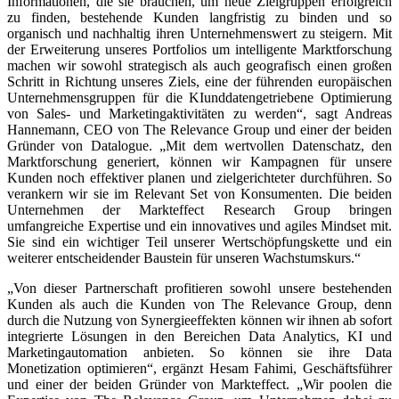
Informationen, die sie brauchen, um neue Zielgruppen erfolgreich
zu finden, bestehende Kunden langfristig zu binden und so
organisch und nachhaltig ihren Unternehmenswert zu steigern. Mit
der Erweiterung unseres Portfolios um intelligente Marktforschung
machen wir sowohl strategisch als auch geografisch einen großen
Schritt in Richtung unseres Ziels, eine der führenden europäischen
Unternehmensgruppen für die KIunddatengetriebene Optimierung
von Sales- und Marketingaktivitäten zu werden“, sagt Andreas
Hannemann, CEO von The Relevance Group und einer der beiden
Gründer von Datalogue. „Mit dem wertvollen Datenschatz, den
Marktforschung generiert, können wir Kampagnen für unsere
Kunden noch effektiver planen und zielgerichteter durchführen. So
verankern wir sie im Relevant Set von Konsumenten. Die beiden
Unternehmen der Markteffect Research Group bringen
umfangreiche Expertise und ein innovatives und agiles Mindset mit.
Sie sind ein wichtiger Teil unserer Wertschöpfungskette und ein
weiterer entscheidender Baustein für unseren Wachstumskurs.“
„Von dieser Partnerschaft profitieren sowohl unsere bestehenden
Kunden als auch die Kunden von The Relevance Group, denn
durch die Nutzung von Synergieeffekten können wir ihnen ab sofort
integrierte Lösungen in den Bereichen Data Analytics, KI und
Marketingautomation anbieten. So können sie ihre Data
Monetization optimieren“, ergänzt Hesam Fahimi, Geschäftsführer
und einer der beiden Gründer von Markteffect. „Wir poolen die