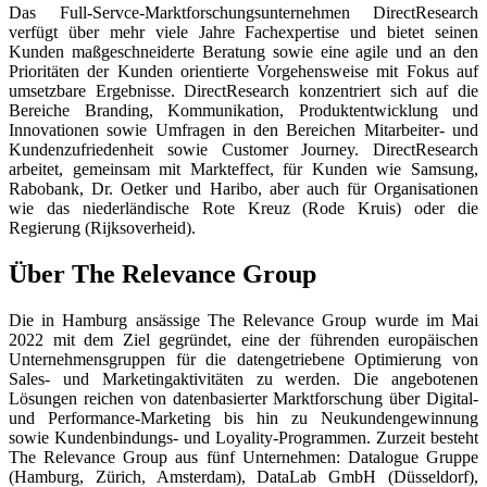
Das Full-Servce-Marktforschungsunternehmen DirectResearch
verfügt über mehr viele Jahre Fachexpertise und bietet seinen
Kunden maßgeschneiderte Beratung sowie eine agile und an den
Prioritäten der Kunden orientierte Vorgehensweise mit Fokus auf
umsetzbare Ergebnisse. DirectResearch konzentriert sich auf die
Bereiche Branding, Kommunikation, Produktentwicklung und
Innovationen sowie Umfragen in den Bereichen Mitarbeiter- und
Kundenzufriedenheit sowie Customer Journey. DirectResearch
arbeitet, gemeinsam mit Markteffect, für Kunden wie Samsung,
Rabobank, Dr. Oetker und Haribo, aber auch für Organisationen
wie das niederländische Rote Kreuz (Rode Kruis) oder die
Regierung (Rijksoverheid).
Über The Relevance Group
Die in Hamburg ansässige The Relevance Group wurde im Mai
2022 mit dem Ziel gegründet, eine der führenden europäischen
Unternehmensgruppen für die datengetriebene Optimierung von
Sales- und Marketingaktivitäten zu werden. Die angebotenen
Lösungen reichen von datenbasierter Marktforschung über Digital-
und Performance-Marketing bis hin zu Neukundengewinnung
sowie Kundenbindungs- und Loyality-Programmen. Zurzeit besteht
The Relevance Group aus fünf Unternehmen: Datalogue Gruppe
(Hamburg, Zürich, Amsterdam), DataLab GmbH (Düsseldorf),