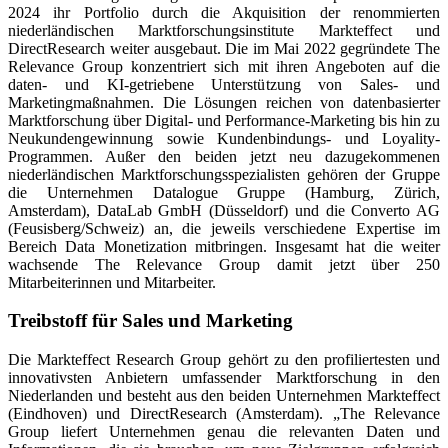
2024 ihr Portfolio durch die Akquisition der renommierten
niederländischen Marktforschungsinstitute Markteffect und
DirectResearch weiter ausgebaut. Die im Mai 2022 gegründete The
Relevance Group konzentriert sich mit ihren Angeboten auf die
daten- und KI-getriebene Unterstützung von Sales- und
Marketingmaßnahmen. Die Lösungen reichen von datenbasierter
Marktforschung über Digital- und Performance-Marketing bis hin zu
Neukundengewinnung sowie Kundenbindungs- und Loyality-
Programmen. Außer den beiden jetzt neu dazugekommenen
niederländischen Marktforschungsspezialisten gehören der Gruppe
die Unternehmen Datalogue Gruppe (Hamburg, Zürich,
Amsterdam), DataLab GmbH (Düsseldorf) und die Converto AG
(Feusisberg/Schweiz) an, die jeweils verschiedene Expertise im
Bereich Data Monetization mitbringen. Insgesamt hat die weiter
wachsende The Relevance Group damit jetzt über 250
Mitarbeiterinnen und Mitarbeiter.
Treibstoff für Sales und Marketing
Die Markteffect Research Group gehört zu den profiliertesten und
innovativsten Anbietern umfassender Marktforschung in den
Niederlanden und besteht aus den beiden Unternehmen Markteffect
(Eindhoven) und DirectResearch (Amsterdam). „The Relevance
Group liefert Unternehmen genau die relevanten Daten und