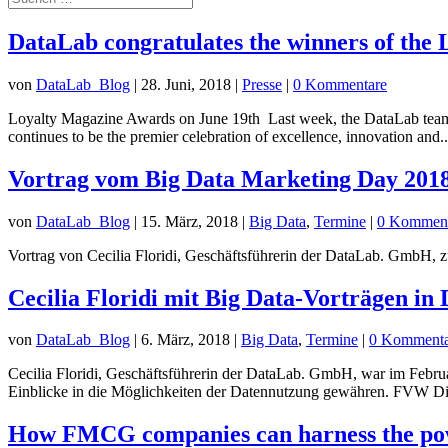
DataLab congratulates the winners of the
von
DataLab_Blog
|
28. Juni, 2018
|
Presse
|
0 Kommentare
Loyalty Magazine Awards on June 19th Last week, the DataLab team 
continues to be the premier celebration of excellence, innovation and..
Vortrag vom Big Data Marketing Day 201
von
DataLab_Blog
|
15. März, 2018
|
Big Data
,
Termine
|
0 Komment
Vortrag von Cecilia Floridi, Geschäftsführerin der DataLab. GmbH
Cecilia Floridi mit Big Data-Vorträgen i
von
DataLab_Blog
|
6. März, 2018
|
Big Data
,
Termine
|
0 Kommenta
Cecilia Floridi, Geschäftsführerin der DataLab. GmbH, war im Febru
Einblicke in die Möglichkeiten der Datennutzung gewähren. FVW Digi
How FMCG companies can harness the power