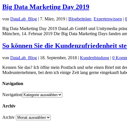
Big Data Marketing Day 2019
von
DataLab_Blog
|
7. März, 2019
|
Blogbeiträge
,
Expertenwissen
|
Big Data Marketing Day 2019 DataLab GmbH und Unitymedia präsent
München, 14. Februar 2019 Die Big Data Marketing Days fanden am 
So können Sie die Kundenzufriedenheit s
von
DataLab_Blog
|
18. September, 2018
|
Kundenbindung
|
0 Komm
Kennen Sie das? Ich öffne mein Postfach und sehe einen Brief mit d
Modeunternehmen, bei dem ich einige Zeit lang gerne eingekauft habe
Navigation
Navigation
Archiv
Archiv