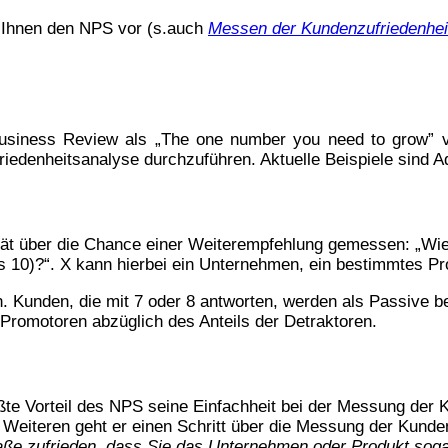
r Ihnen den NPS vor (s.auch
Messen der Kundenzufriedenhei
usiness Review als „The one number you need to grow” vo
edenheitsanalyse durchzuführen. Aktuelle Beispiele sind Ad
ät über die Chance einer Weiterempfehlung gemessen: „Wie 
s 10)?“. X kann hierbei ein Unternehmen, ein bestimmtes Pr
n. Kunden, die mit 7 oder 8 antworten, werden als Passive be
 Promotoren abzüglich des Anteils der Detraktoren.
te Vorteil des NPS seine Einfachheit bei der Messung der Ku
 Weiteren geht er einen Schritt über die Messung der Kunden
ße zufrieden, dass Sie das Unternehmen oder Produkt sog