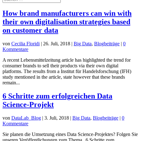
How brand manufacturers can win with
their own digitalisation strategies based
on customer data
von
Cecilia Floridi
|
26. Juli, 2018
|
Big Data
,
Blogbeiträge
|
0
Kommentare
A recent Lebensmittelzeitung article has highlighted the trend for
consumer brands to sell their products via their own digital
platforms. The results from a Institut für Handelsforschung (IFH)
study mentioned in the article, state however that these brands
remain...
6 Schritte zum erfolgreichen Data
Science-Projekt
von
DataLab_Blog
|
3. Juli, 2018
|
Big Data
,
Blogbeiträge
|
0
Kommentare
Sie planen die Umsetzung eines Data Science-Projektes? Folgen Sie
unseren Veröffentlichungen zum Thema „6 Schritte zum