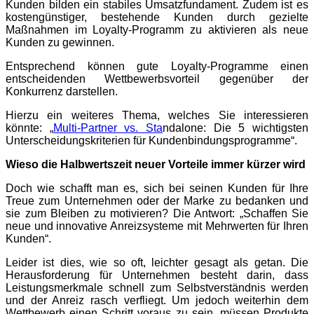
Kunden bilden ein stabiles Umsatzfundament. Zudem ist es
kostengünstiger, bestehende Kunden durch gezielte
Maßnahmen im Loyalty-Programm zu
aktivieren als neue
Kunden zu gewinnen.
Entsprechend können gute Loyalty-Programme einen
entscheidenden Wettbewerbsvorteil gegenüber der
Konkurrenz darstellen.
Hierzu ein weiteres Thema, welches Sie interessieren
könnte: „
Multi-Partner vs. Sta
ndalone: Die 5 wichtigsten
Unterscheidungskriterien für
Kundenbindungsprogramme“.
Wieso die Halbwertsz
eit neuer Vorteile immer kürzer wird
Doch wie schafft man es, sich bei seinen Kunden für Ihre
Treue zum Unternehmen oder der Marke zu bedanken und
sie zum Bleiben zu motivieren? Die Antwort: „Schaffen Sie
neue und innovative Anreizsysteme mit Mehrwerten für Ihren
Kunden“.
Leider ist dies, wie so oft, leichter gesagt als getan. Die
Herausforderung für Unternehmen besteht darin, dass
Leistungsmerkmale schnell zum Selbstverständnis werden
und der Anreiz rasch verfliegt. Um jedoch weiterhin dem
Wettbewerb einen Schritt voraus zu sein, müssen Produkte