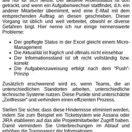
alle nur für sich selbst. Der aktuelle Arbeitsstatus ist dort
getrackt, und wenn ein Aufgabenwechsel stattfindet, d.h. ein
anderer Mitarbeiter übernimmt, wird eine E-Mail mit dem
entsprechenden Auftrag an diesen geschrieben. Dieser
Vorgang ist üblich und weit verbreitet, obwohl er diverse
Gefahren birgt. Hier nenne ich nur einige nennenswerte
Probleme:
Der gepflegte Status in der Excel gleicht einem Micro-
Management
Die Aktualität ist fraglich und oftmals nicht einsehbar
Der Informationsstand ist oft nicht vollständig bzw.
korrekt
Die Aufgabenzuweisung erfolgt nach dem “Push”-
Prinzip
Zusätzlich erschwerend wird es, wenn Teams, die an
unterschiedlichen Standorten arbeiten, unterschiedliche
technische Systeme nutzen. Diese Punkte sind unterschätzte
„Zeitfresser“ und verhindern einen effizienten Prozess.
Stellen Sie sicher, dass diese Hindernisse eliminiert werden,
indem Sie zum Beispiel ein Ticketsystem wie Assana oder
JIRA etablieren auf das alle Projektmitarbeiter Zugriff haben.
Damit vermindern Sie Unterbrechungen im Ablauf und
erhöhen die Transparenz der Informationen.