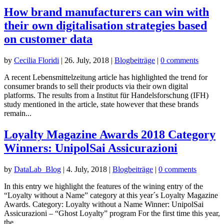
How brand manufacturers can win with
their own digitalisation strategies based
on customer data
by
Cecilia Floridi
|
26. July, 2018
|
Blogbeiträge
|
0 comments
A recent Lebensmittelzeitung article has highlighted the trend for
consumer brands to sell their products via their own digital
platforms. The results from a Institut für Handelsforschung (IFH)
study mentioned in the article, state however that these brands
remain...
Loyalty Magazine Awards 2018 Category
Winners: UnipolSai Assicurazioni
by
DataLab_Blog
|
4. July, 2018
|
Blogbeiträge
|
0 comments
In this entry we highlight the features of the wining entry of the
“Loyalty without a Name” category at this year´s Loyalty Magazine
Awards. Category: Loyalty without a Name Winner: UnipolSai
Assicurazioni – “Ghost Loyalty” program For the first time this year,
the...