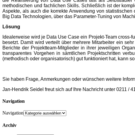
die Realisierung von Data Use Cases fast als Selbstläufe
methodischen und fachlichen Skills. Schließlich ist der kom
Aspekte, als auch die korrekte Anwendung von statistischen
Big Data Technologien, übe
r das Parameter-Tuning von Machin
Lösung
Idealerweise wird je Data Use Case ein Projekt-Team cross-f
besetzt. Damit wird verteilt über mehrere Mitarbeiter ein se
Berichte der Projektteam-
Mitglieder in ihrer jeweiligen Organ
transparentes Vorgehen in sämtlichen Projektschritten ver
(methodisch oder organisatorisch) gut funktioniert hat, kann s
Sie haben Frage, Anmerkungen oder wünschen weitere Infor
Jan-Hendrik Seidel freut sich auf Ihre Nachricht unter 0211 /
Navigation
Navigation
Archiv