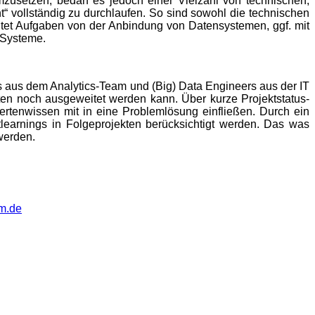
umzusetzen, bedarf es
jedoch einer Vielzahl von technischen,
“ vollständig zu durchlaufen. So sind sowohl die technischen
ltet Aufgaben von der Anbindung von Datensystemen, ggf. mit
 Systeme.
s aus dem Analytics-Team und (Big) Data Engineers aus der IT
isten noch ausgeweitet werden kann. Über kurze Projektstatus-
ertenwissen mit in eine Problemlösung einfließen.
Durch ein
learnings in Folgeprojekten berücksichtigt werden. Das was
 werden.
rm.de