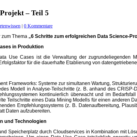
Projekt – Teil 5
rtenwissen
|
0 Kommentare
per zum Thema
„6 Schritte zum erfolgreichen Data Science-Pro
Cases in
Produktion
ata Use Cases ist die Verwaltung der zugrundeliegenden Mo
rfolgsfaktor für die dauerhafte Etablierung von datengetriebe
t Frameworks: Systeme zur simultanen Wartung, Strukturierung
edes Modell in Analyse-Teilschritte (z. B. anhand des CRISP
ehlungssystemen kontinuierlich überwacht und im Bedarfsfall 
ckelte Teilschritte eines Data Mining Modells für einen andere
tehenden Empfehlungssystems
(z. B. Datenaufbereitung, Plausi
att
Daten aufzubereiten.
en
und Technologien
 und Speicherplatz durch
Cloudservices in Kombination mit Lös