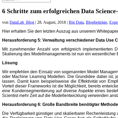
6 Schritte zum erfolgreichen Data Science-
von
DataLab_Blog
|
28. August, 2018
|
Big Data
,
Blogbeiträge
,
Expe
Hier erhalten Sie den letzten Auszug aus unserem Whitepa
Herausforderung 5: Verwaltung verschiedener Data Use 
Mit zunehmender Anzahl von erfolgreich implementierten D
Skalierung des Modellmanagements ist nun ein wesentlicher E
Lösung
Wir empfehlen den Einsatz von sogenannten Model Managemen
oder Machine Learning Modellen. Die Grundidee dabei ist, j
lassen. Damit kann beispielsweise die Effektivität von Empf
Vorteil dieser Frameworks ist die Möglichkeit, bereits entwi
eine Kundensegmentierung auf diverse Aspekte eines bes
Scientist mehr Zeit auf die Modellentwicklung verwenden anst
Herausforderung 6: Große Bandbreite benötigter Method
Die Verfügbarkeit günstiger und skalierbarer Rechenleistung