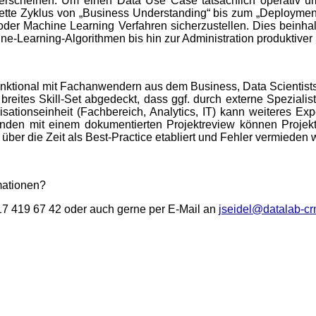
r erscheinen. Um einen Data Use Case tatsächlich operativ 
plette Zyklus von „Business Understanding“ bis zum „Deployment
 oder Machine Learning Verfahren sicherzustellen. Dies beinha
e-Learning-Algorithmen bis hin zur Administration produktiver
unktional mit Fachanwendern aus dem Business, Data Scientist
hr breites Skill-Set abgedeckt, dass ggf. durch externe Spezial
isationseinheit (Fachbereich, Analytics, IT)
kann weiteres Exp
bunden mit einem dokumentierten Projektreview können Projekt
o über die Zeit als Best-Practice etabliert und Fehler vermieden
mationen?
 417 419 67 42 oder auch gerne per E-Mail an
jseidel@datalab-c