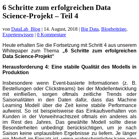
6 Schritte zum erfolgreichen Data
Science-Projekt – Teil 4
von
DataLab_Blog
|
14. August, 2018
|
Big Data
,
Blogbeiträge
,
Expertenwissen
|
0 Kommentare
Heute erhalten Sie die Fortsetzung mit Schritt 4 aus unserem
Whitepaper zum Thema
„6 Schritte zum erfolgreichen
Data Science-Projekt“
Herausforderung 4: Eine stabile Qualität des Modells in
Produktion
Insbesondere wenn Event-basierte Informationen (z. B.
Bestellungen oder Clickstreams) bei der Modellentwicklung
mit einfließen, sorgen oftmals zeitliche Trends oder
Saisonalitäten in den Daten dafür, dass das Machine
Learning Modell über die Zeit keine stabile Performance
aufweist. So ist beispielsweise das Einkaufsverhalten von
Kunden in der Vorweihnachtszeit oftmals ein anderes als
im
Rest des Jahres. Das gewählte Modell sollte diese
Besonderheiten unbedingt berücksichtigen, um je nach
Saison keine unplausiblen
Ergebnisse zu liefern. Je länger
ein Modell im Einsatz ist, umso wahrscheinlicher kann eine