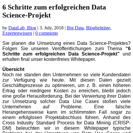
6 Schritte zum erfolgreichen Data
Science-Projekt
by
DataLab_Blog
|
3. July, 2018
|
Big Data
,
Blogbeiträge
,
Expertenwissen
|
0 comments
Sie planen die Umsetzung eines Data Science-Projektes?
Folgen Sie unseren Veröffentlichungen zum Thema
“6
Schritte zum erfolgreichen Data Science-Projekt”
und
erhalten final unser kostenfreies Whitepaper.
Übersicht
Noch nie standen den Unternehmen so viele Kundendaten
zur Verfügung wie heute. Mit diesen Daten gezielt
Geschäftsprozesse zu optimieren, um z. B. einen höheren
Ertrag oder niedrigere Kosten zu erreichen, bleibt jedoch
eine große Herausforderung.
Bei der Verwertung ihrer Daten
zur Umsetzung solcher Data Use Cases stoßen viele
Unternehmen auf Proble
me. Eine falsche
Herangehensweise kann im schlimmsten Fall sogar zu
einem erfolglosen Projektabschluss führen. Anhand des
Cross Industry Standard Process for Data Mining (CRISP-
DM) beleuchten wir in diesem Whitepaper typische