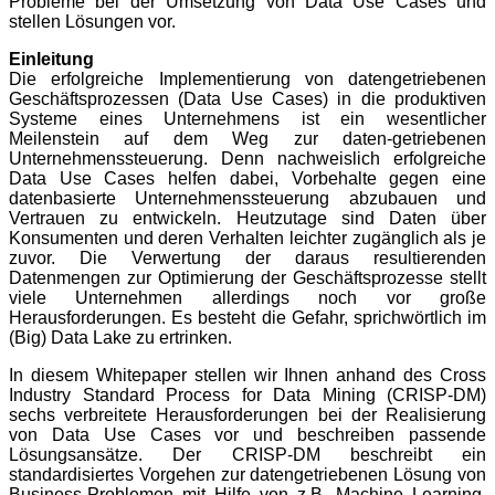
Probleme bei der Umsetzung von Data Use Cases und
stellen Lösungen vor.
Einleitung
Die erfolgreiche Implementierung von datengetriebenen
Geschäftsprozessen (Data Use Cases) in die produktiven
Systeme eines Unternehmens ist ein wesentlicher
Meilenstein auf dem Weg zur daten-getriebenen
Unternehmenssteuerung. Denn nachweislich
erfolgreiche
Data Use Cases helfen dabei, Vorbehalte gegen eine
datenbasierte Unternehmenssteuerung abzubauen und
Vertrauen
zu entwickeln. Heutzutage sind Daten über
Konsumenten und deren Verhalten leichter zugänglich als je
zuvor. Die Verwertung der daraus resultierenden
Datenmengen zur Optimierung de
r Geschäftsprozesse stellt
viele Unternehmen allerdings noch vor große
Herausforderungen. Es besteht die Gefahr, sprichwörtlich im
(Big) Data Lake zu ertrinken.
In diesem Whitepaper stellen wir Ihnen anhand des Cross
Industry Standard Process for Data Mining (CRISP-DM)
sechs verbreitete
Herausforderungen bei der Realisierung
von Data Use Cases vor und beschreiben passende
Lösungsansätze. Der CRISP-DM beschreibt ein
standardisiertes Vorgehen zur datengetriebenen Lösung von
Business-Problemen mit Hilfe von z.B. Machine Learning,