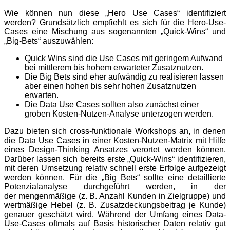
Wie können nun diese „Hero Use Cases“ identifiziert
werden? Grundsätzlich empfiehlt es sich für die Hero-Use-
Cases eine Mischung aus sogenannten „Quick-Wins“ und
„Big-Bets“ auszuwählen:
Quick Wins sind die Use Cases mit geringem Aufwand
bei mittlerem bis hohem erwarteter Zusatznutzen.
Die Big Bets sind eher aufwändig zu realisieren lassen
aber einen hohen bis sehr hohen Zusatznutzen
erwarten.
Die Data Use Cases sollten also zunächst einer
groben Kosten-Nutzen-Analyse unterzogen werden.
Dazu bieten sich cross-funktionale Workshops an, in denen
die Data Use Cases in einer Kosten-Nutzen-Matrix mit Hilfe
eines Design-Thinking Ansatzes verortet werden können.
Darüber lassen sich bereits erste „Quick-Wins“ identifizieren,
mit deren Umsetzung relativ schnell erste Erfolge aufgezeigt
werden können. Für die „Big Bets“ sollte eine detaillierte
Potenzialanalyse durchgeführt werden, in der
der
mengenmäßige (z. B. Anzahl Kunden in Zielgruppe) und
wertmäßige Hebel (z. B. Zusatzdeckungsbeitrag je Kunde)
genauer geschätzt
wird. Während der Umfang eines Data-
Use-Cases oftmals auf Basis historischer Daten relativ gut