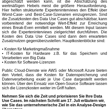
abgeschätzt werden kann, ist die Abschätzung des
wertmäßigen Hebels meist die größere Herausforderung.
Hier helfen strukturierte Experteninterviews den Effekt über
Worst-Case- und Best-Case-Szenarien einzugrenzen. Sind
die Zusatzkosten des Data Use Cases gut abschätzbar, kann
vorbereitend der notwendige Wert-Effekt zur Erreichung
eines Break-Even ermittelt werden. Mit diesem Input lassen
sich die Experteninterviews zielgerichtet durchführen. Die
Kosten des Data Use Cases sind dann dem erwarteten
Zusatznutzen gegenüberzustellen. Hauptkostenblöcke sind:
• Kosten für Marketingmaßnahme
• IT-Kosten für Hardware z.B. für das
Speichern und
Verarbeiten von Big Data
• Kosten für Software-Lizenzen
Public Cloud-Dienste wie AWS oder Microsoft Azure bieten
den Vorteil, dass die Kosten für Datenspeicherung und
Datenverarbeitung exakt je Use Case dargestellt werden
können. Über den Einsatz von Open-Source Software lassen
sich die Lizenzkosten weiter im Griff halten.
Nehmen Sie sich die Zeit und priorisieren Sie Ihre Data
Use Cases. Im nächsten Schritt am 17. Juli erläutern wir,
wie Sie das unternehmerische Ziel in ein Analyse-Design